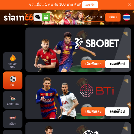
ชวนเพื่อน 1 คน รับ 100 บาท ทันที!
แลกรับ
เข้าสู่ระบบ
สมัคร
เดิมพันเลย
เดสก์ท็อป
เกมยอด
นิยม
กีฬา
คาสิโนสด
เดิมพันเลย
เดสก์ท็อป
สล็อต