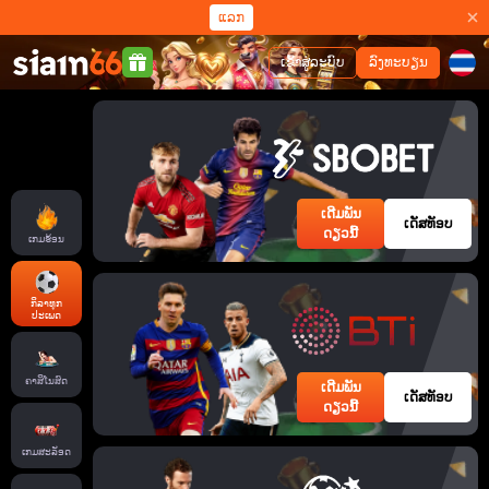
ແລກ
ເຂົ້າສູ່ລະບົບ
ລົງທະບຽນ
ເດີມພັນ
ເດັສທັອບ
ດຽວນີ້
ເກມຮ້ອນ
ກິລາທຸກ
ປະເພດ
ຄາສິໂນສົດ
ເດີມພັນ
ເດັສທັອບ
ດຽວນີ້
ເກມສະລັອດ