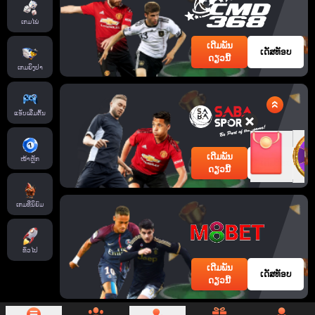
ເກມໄພ່
ເດີມພັນ
ເດັສທັອບ
ດຽວນີ້
ເກມຍິງປາ
ແອັບເລີ່ມຕົ້ນ
ເດີມພັນ
ໜ້າຫຼັກ
ເດັສທັອບ
ດຽວນີ້
ເກມທີ່ນິຍົມ
ທົ່ວໄປ
ເດີມພັນ
ເດັສທັອບ
ດຽວນີ້