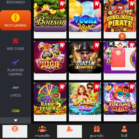
BOOONGO
RICH GAMING
Blessing of Bonsai
Vegas Night
Gunslinger Pirate
RED TIGER
PLAYSTAR
GAMING
High Ace
Mafia Empire
Dance Dance Lion
LIVE22
CQ9 GAMING
Bank Fever 2
Splashy Spins
Fortune Meow
ເມນູ
ການສະໝັກ
ລົງທະບຽນ
ສູນລາງວັນ
ບັນຊີ