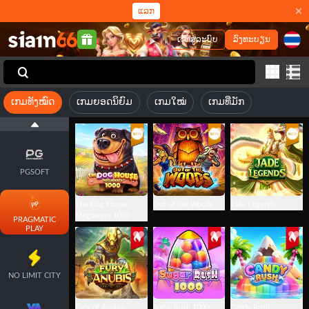
ແລກ
ເຂົ້າສູ່ລະບົບ
ລົງທະບຽນ
ເກມທັງໝົດ
ເກມຍອດນິຍົມ
ເກມໃໝ່
ເກມທີ່ມັກ
PGSOFT
The Dog House
Out of the Woods
Jade Legends
Megaways 1000
PRAGMATIC
PLAY
NO LIMIT CITY
Fury of Anubis
Sugar Rush 1000
Candy Rush