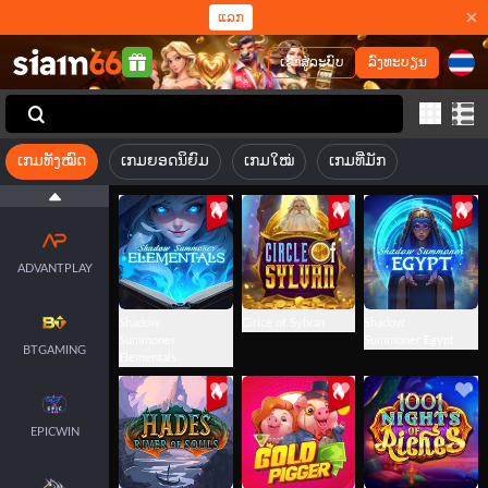
ແລກ
HABANERO
ເຂົ້າສູ່ລະບົບ
ລົງທະບຽນ
UUSLOT
ເກມທັງໝົດ
ເກມຍອດນິຍົມ
ເກມໃໝ່
ເກມທີ່ມັກ
NETENT
ADVANTPLAY
Shadow
Cirlce of Sylvan
Shadow
Summoner
Summoner Egypt
BTGAMING
Elementals
EPICWIN