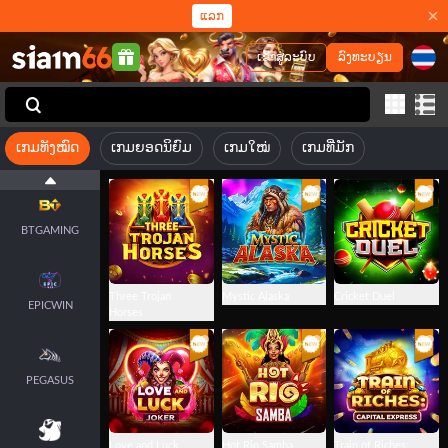
UUSLOT
ແລກ
ເຂົ້າສູ່ລະບົບ
ລົງທະບຽນ
NETENT
ເກມທັງໝົດ
ເກມຍອດນິຍົມ
ເກມໃໝ່
ເກມທີ່ມັກ
ADVANTPLAY
BTGAMING
Three Trojan
Mystic Alaska
Cricket Duel
EPICWIN
Horses
PEGASUS
Love and Luck
Hot Rio Samba
Train of Riches: