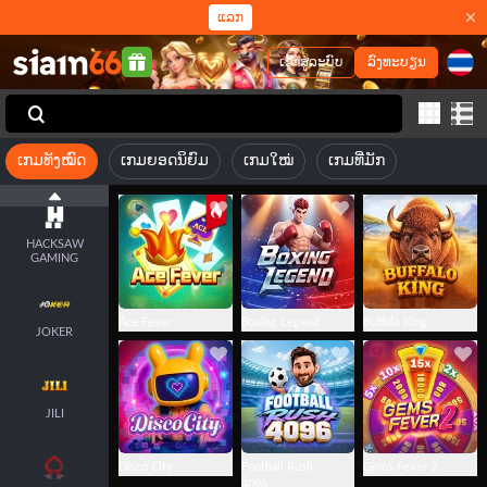
FACHAI
ແລກ
ເຂົ້າສູ່ລະບົບ
ລົງທະບຽນ
RELAX GAMING
ເກມທັງໝົດ
ເກມຍອດນິຍົມ
ເກມໃໝ່
ເກມທີ່ມັກ
NEXTSPIN
HACKSAW
GAMING
Ace Fever
Boxing Legend
Buffalo King
JOKER
JILI
Disco City
Football Rush
Gems Fever 2
4096