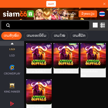
SMARTSOFT
ແລກ
ເຂົ້າສູ່ລະບົບ
ລົງທະບຽນ
ENDORPHINA
ເກມທັງໝົດ
ເກມຍອດນິຍົມ
ເກມໃໝ່
ເກມທີ່ມັກ
ODIN GAMING
LGD
African Buffalo 1
African Buffalo 2
African Buffalo
CROWDPLAY
New
KING MAKER
African Buffalo