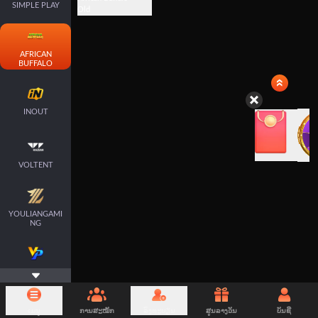
SIMPLE PLAY
Old
AFRICAN
BUFFALO
INOUT
VOLTENT
YOULIANGAMI
NG
VERTEXPLAY
ເມນູ
ການສະໝັກ
ລົງທະບຽນ
ສູນລາງວັນ
ບັນຊີ