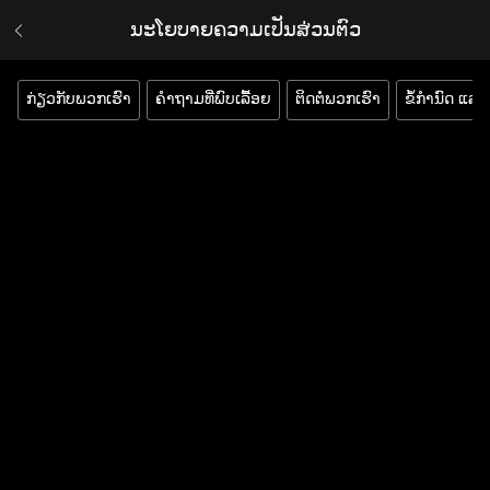
ນະໂຍບາຍຄວາມເປັນສ່ວນຕົວ
ກ່ຽວກັບພວກເຮົາ
ຄຳຖາມທີ່ພົບເລື້ອຍ
ຕິດຕໍ່ພວກເຮົາ
ຂໍ້ກຳນົດ ແລະ