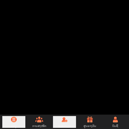
ເມນູ
ການສະໝັກ
ລົງທະບຽນ
ສູນລາງວັນ
ບັນຊີ