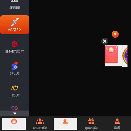
SPRIBE
AVIATRIX
SMARTSOFT
SPLUS
INOUT
CRAZY
GAMING
ເມນູ
ການສະໝັກ
ລົງທະບຽນ
ສູນລາງວັນ
ບັນຊີ