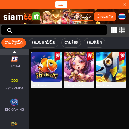
ແລກ
ເຂົ້າສູ່ລະບົບ
ລົງທະບຽນ
ເກມທັງໝົດ
ເກມຍອດນິຍົມ
ເກມໃໝ່
ເກມທີ່ມັກ
JILI
FACHAI
Fish Hunter
Fishing Master
Rich Ocean
CQ9 GAMING
BIG GAMING