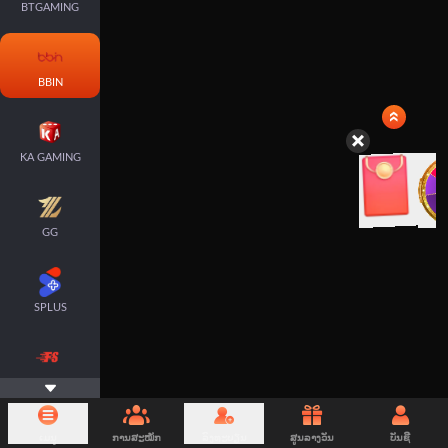
BTGAMING
BBIN
KA GAMING
GG
SPLUS
FASTSPIN
ເມນູ
ການສະໝັກ
ລົງທະບຽນ
ສູນລາງວັນ
ບັນຊີ