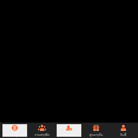
ເມນູ
ການສະໝັກ
ລົງທະບຽນ
ສູນລາງວັນ
ບັນຊີ