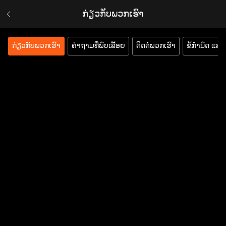
ກ່ຽວກັບພວກເຮົາ
ກ່ຽວກັບພວກເຮົາ
ຄຳຖາມທີ່ພົບເລື້ອຍ
ຕິດຕໍ່ພວກເຮົາ
ຂໍ້ກຳນົດ ແລະ