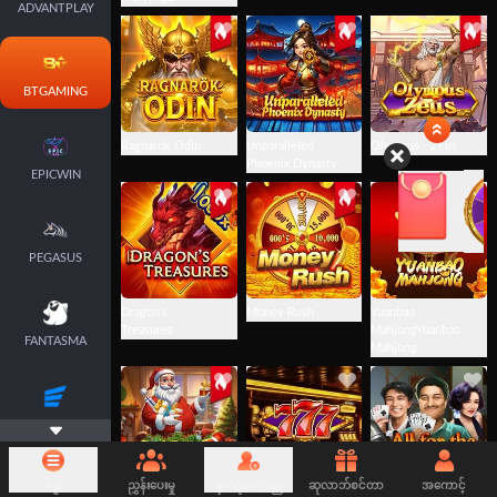
ADVANTPLAY
BTGAMING
Ragnarok Odin
Unparalleled
Olympus - Zeus
Phoenix Dynasty
EPICWIN
PEGASUS
Dragon’s
Money Rush
Yuanbao
Treasures
MahjongYuanbao
FANTASMA
Mahjong
EVOPLAY
မီနူး
ညွှန်းပေးမှု
မှတ်ပုံတင်မည်
ဆုလာဘ်စင်တာ
အကောင့်
Christmas 3
777-Classic Style
All for the Winner