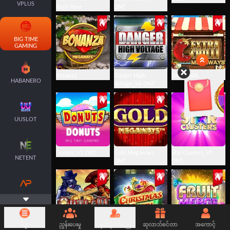
VPLUS
Rush Hour
DNT
BIG TIME
GAMING
Bonanza
Danger High
Extra Chilli
HABANERO
Voltage_V6 DNT
UUSLOT
Donuts_V1 DNT
Gold Megaways
Star Clusters_V1
NETENT
DNT
DNT
ADVANTPLAY
မီနူး
ညွှန်းပေးမှု
မှတ်ပုံတင်မည်
ဆုလာဘ်စင်တာ
အကောင့်
Outlaw_V1 DNT
Christmas Catch
Fruit Merge