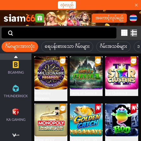
PLAYTECH
လှဲလည်
လော့ဂ်အင်
အကောင့်လုပ်မည်
V-POWER
ဂိမ်းများအားလုံး
ရေပန်းစားသော ဂိမ်းများ
ဂိမ်းအသစ်များ
အ
POP
BGAMING
Millionaire
Castle of Terror II
Star Clusters II
THUNDERKICK
Megapots
KA GAMING
MONOPOLY
Golden Catch _V9
Boo