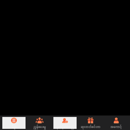
မီနူး
ညွှန်းပေးမှု
မှတ်ပုံတင်မည်
ဆုလာဘ်စင်တာ
အကောင့်