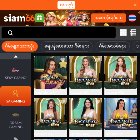
လှဲလည်
လော့ဂ်အင်
အကောင့်လုပ်မည်
ဂိမ်းများအားလုံး
ရေပန်းစားသော ဂိမ်းများ
ဂိမ်းအသစ်များ
အ
SEXY CASINO
Andar Bahar M
Baccarat A01
Baccarat A02
SA GAMING
DREAM
GAMING
Baccarat A03
Baccarat A04
Baccarat C01