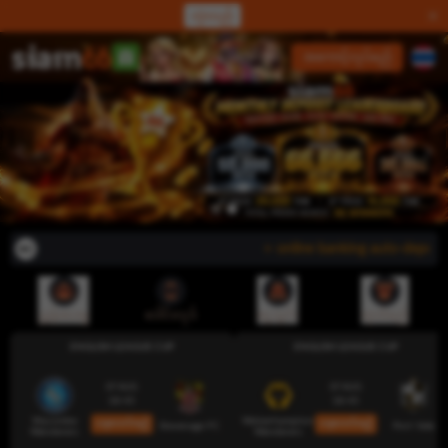
လှဲလည်
လော့ဂ်အင်
အကောင့်လုပ်မည်
⭐ online banking auto-deposit s
ညွှန်းပေးမှု
ဒေါင်းလုဒ်
ငွေသွင်း
ထုတ်မည်
ENGLISH LEAGUE CUP
ENGLISH LEAGUE CUP
07 AUG
07 AUG
18:45
18:45
Wycombe
Wolverhampton
ယခုလောင်းမည်
ယခုလောင်းမည်
Stevenage FC
Port Vale
Wanderers
Wanderers