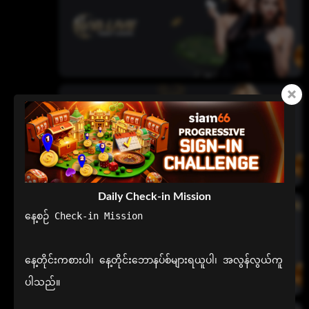
Daily Check-in Mission
နေ့စဉ် Check-in Mission

နေ့တိုင်းကစားပါ၊ နေ့တိုင်းဘောနပ်စ်များရယူပါ၊ အလွန်လွယ်ကူ
ပါသည်။
