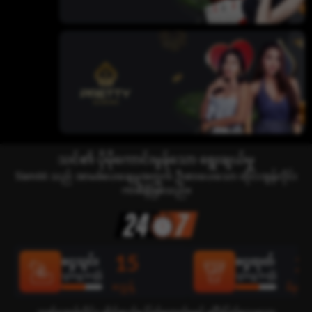
သင်၏ ပိုမိုကောင်းမွန်သော ရွေးချယ်မှု
Siam66 သည် အာမခံပေးချေမှုအတွက် ဦးစားပေးသော ထိုင်းအွန်လိုင်း
ကာစီနိုဖြစ်သည်။
15
2
ငွေသွင်း
ငွေထုတ်
ပျမ်းမျှအချိန်
ပျမ်းမျှအချိန်
စက္ကန့်
မိနစ်