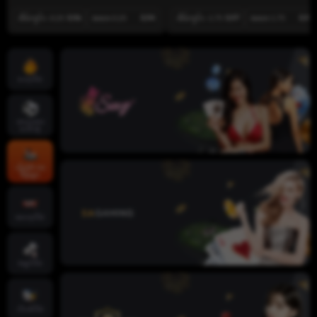
အိမ်ကွင်း -0.25
0.96
အဝေး 0.25
0.94
အိမ်ကွင်း -1.75
0.97
အဝေး 1.75
0.93
ဟော့ဂိမ်း
အားကစား
ပေါင်းစုံ
လိုက်‌ဗ် ကာ
စီနိုများ
စလော့ဂိမ်း
ဖဲချပ်ဂိမ်း
ငါးပစ်ဂိမ်း