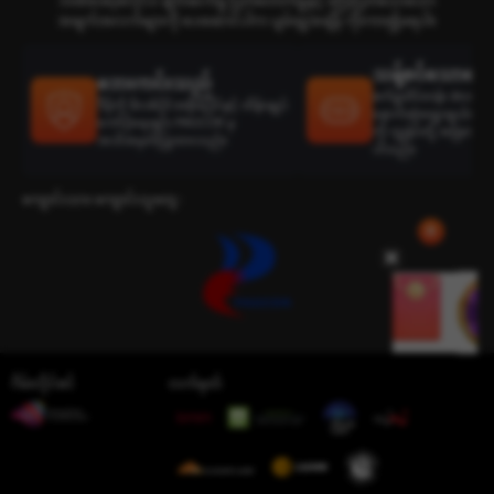
ဘဏ်အော့ဖ်လိုင်း၊ ချိတ်ဆက်မှု ပြတ်တောက်မှုနှင့် မပြီးပြတ်သေးသော
အချက်အလက်များကို ပေးဆောင်ပါက ပျမ်းမျှအချိန် ကိုးကား၍မရပါ။
သန့်စင်သောရွေးခ
ဘေးကင်းသည်
စက်မှုထိပ်တန်း develop
ဒီမိုကို ဖိလစ်ပိုင်အစိုးရပိုင်နှင့် ထိန်းချုပ်
နောက်ဆုံးရွေးချယ်ထားသ
ကော်ပိုရေးရှင်း PAGCOR မှ
ကို ကျွန်ုပ်တို့ အမြဲတမ်း
အသိအမှတ်ပြုထားသည်။
ပါသည်။
ကျောင်းသား ကျောင်းသူတွေ :
ဂိမ်းလိုင်စင်
လက်မှတ်