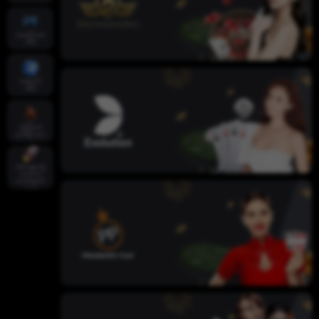
အစပိုင်းအ
က်ပ်
ထောက်
အိမ်
ကြောက်
စက်ရဲ့လား
အထွေထွေ
လေ့လာ
သောဆက်
သွယ်