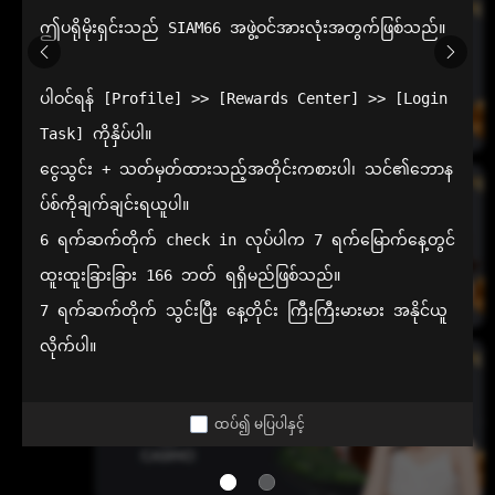
ဤပရိုမိုးရှင်းသည် SIAM66 အဖွဲ့ဝင်အားလုံးအတွက်ဖြစ်သည်။

ပါဝင်ရန် [Profile] >> [Rewards Center] >> [Login 
Task] ကိုနှိပ်ပါ။

ငွေသွင်း + သတ်မှတ်ထားသည့်အတိုင်းကစားပါ၊ သင်၏ဘောန
ပ်စ်ကိုချက်ချင်းရယူပါ။

6 ရက်ဆက်တိုက် check in လုပ်ပါက 7 ရက်မြောက်နေ့တွင် 
ထူးထူးခြားခြား 166 ဘတ် ရရှိမည်ဖြစ်သည်။

7 ရက်ဆက်တိုက် သွင်းပြီး နေ့တိုင်း ကြီးကြီးမားမား အနိုင်ယူ
လိုက်ပါ။
ထပ်၍ မပြပါနှင့်