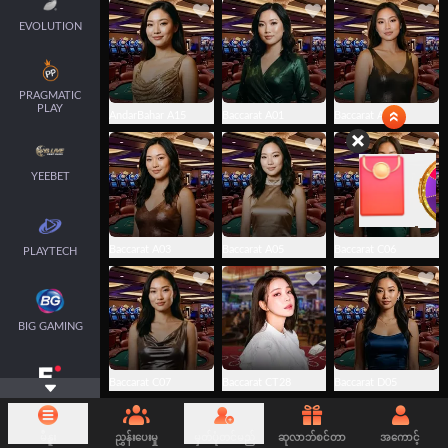
EVOLUTION
PRAGMATIC
PLAY
AndarBahar A15
Baccarat A01
Baccarat A02
YEEBET
Baccarat A03
Baccarat A05
Baccarat C06
PLAYTECH
BIG GAMING
Baccarat C07
Baccarat CT28
Baccarat D05
EZUGI
မီနူး
ညွှန်းပေးမှု
မှတ်ပုံတင်မည်
ဆုလာဘ်စင်တာ
အကောင့်