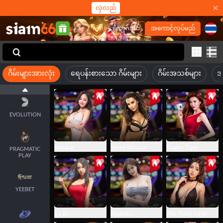
SEXY CASINO
လှဲလည်
လော့ဂ်အင်
အကောင့်လုပ်မည်
SA GAMING
ဂိမ်းများအားလုံး
ရေပန်းစားသော ဂိမ်းများ
ဂိမ်းအသစ်များ
အ
DREAM
GAMING
EVOLUTION
Baccarat
Speed Baccarat
Dragon Tiger
PRAGMATIC
PLAY
YEEBET
Sic Bo
Roulette
Win Three Cards