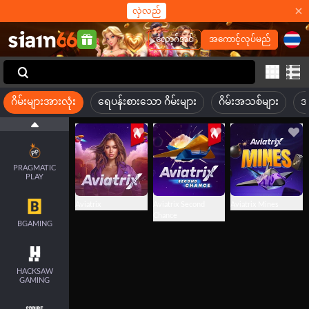
လှဲလည်
လော့ဂ်အင်
အကောင့်လုပ်မည်
ဂိမ်းများအားလုံး
ရေပန်းစားသော ဂိမ်းများ
ဂိမ်းအသစ်များ
အ
PRAGMATIC
PLAY
Aviatrix
Aviatrix Second
Aviatrix Mines
Chance
BGAMING
HACKSAW
GAMING