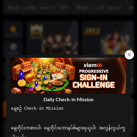
အိမ်ကွင်း -1.25
0.81
အဝေး 1.25
-0.97
အိမ်ကွင်း -1.5
0.73
အဝေး 1.5
-0.95
ဟော့ဂိမ်း
အားကစား
ပေါင်းစုံ
လိုက်‌ဗ် ကာ
စီနိုများ
စလော့ဂိမ်း
Daily Check-in Mission
နေ့စဉ် Check-in Mission

ဖဲချပ်ဂိမ်း
နေ့တိုင်းကစားပါ၊ နေ့တိုင်းဘောနပ်စ်များရယူပါ၊ အလွန်လွယ်ကူ
ငါးပစ်ဂိမ်း