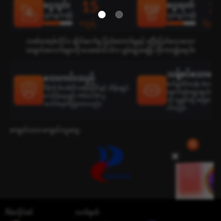
15
2
ငွေသွင်း
ငွေထုတ်
ပျမ်းမျှအချိန်
ပျမ်းမျှအချိန်
စက္ကန့်
မိနစ်
ဘဏ်အော့ဖ်လိုင်း၊ ချိတ်ဆက်မှု ပြတ်တောက်မှုနှင့် မပြီးပြတ်သေးသော
အချက်အလက်များကို ပေးဆောင်ပါက ပျမ်းမျှအချိန် ကိုးကား၍မရပါ။
သန့်စင်သောရွေးခ
ဘေးကင်းသည်
စက်မှုထိပ်တန်း develop
ဒီမိုကို ဖိလစ်ပိုင်အစိုးရပိုင်နှင့် ထိန်းချုပ်
နောက်ဆုံးရွေးချယ်ထားသ
ကော်ပိုရေးရှင်း PAGCOR မှ
ကို ကျွန်ုပ်တို့ အမြဲတမ်း
အသိအမှတ်ပြုထားသည်။
ပါသည်။
ကျောင်းသား ကျောင်းသူတွေ :
ဂိမ်းလိုင်စင်
လက်မှတ်