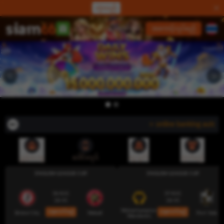
လှဲလည်
လော့ဂ်အင်
အကောင့်လုပ်မည်
⭐ online banking auto-de
ညွှန်းပေးမှု
ဒေါင်းလုဒ်
ငွေသွင်း
ထုတ်မည်
ENGLISH LEAGUE CUP
ENGLISH LEAGUE CUP
06 AUG
07 AUG
18:45
18:45
Wolverhampton
ယခုလောင်းမည်
ယခုလောင်းမည်
Bristol City
Walsall
Port Vale
Wanderers