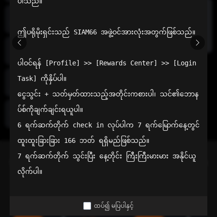
ပါသည်။

အစပိုင်းအ
က်ပ်
ဤပရိုမိုးရှင်းသည် SIAM66 အဖွဲ့ဝင်အားလုံးအတွက်ဖြစ်သည်။

ထောက်
အိမ်
ပါဝင်ရန် [Profile] >> [Rewards Center] >> [Login 
Task] ကိုနှိပ်ပါ။

ကြောက်
စက်ရဲ့လား
ငွေသွင်း + သတ်မှတ်ထားသည့်အတိုင်းကစားပါ၊ သင်၏ဘောန
ပ်စ်ကိုချက်ချင်းရယူပါ။

အထွေထွေ
လေ့လာ
သောဆက်
6 ရက်ဆက်တိုက် check in လုပ်ပါက 7 ရက်မြောက်နေ့တွင် 
သွယ်
ထူးထူးခြားခြား 166 ဘတ် ရရှိမည်ဖြစ်သည်။

သင်၏ ပိုမိုကောင်းမွန်သော ရွေးချယ်မှု
7 ရက်ဆက်တိုက် သွင်းပြီး နေ့တိုင်း ကြီးကြီးမားမား အနိုင်ယူ
Siam66 သည် အာမခံပေးချေမှုအတွက် ဦးစားပေးသော ထိုင်းအွန်လိုင်း
လိုက်ပါ။
ကာစီနိုဖြစ်သည်။
ထပ်၍ မပြပါနှင့်